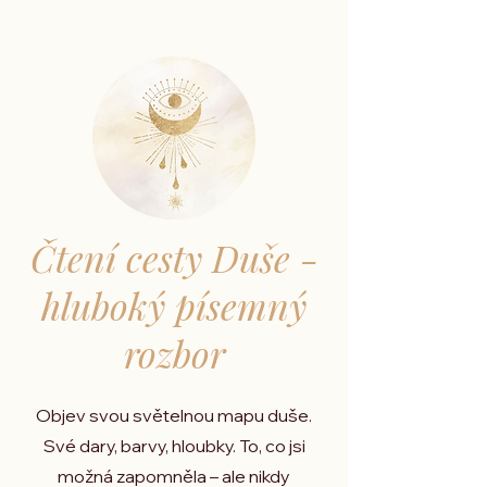
Čtení cesty Duše -
hluboký písemný
rozbor
Objev svou světelnou mapu duše.
Své
dary, barvy, hloubky. To, co jsi
možná zapomněla – ale nikdy