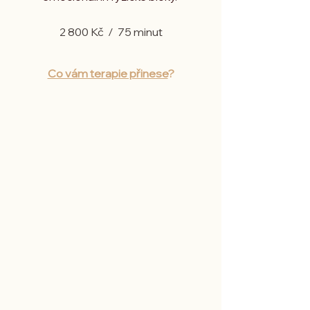
2 800 Kč /
​
75 minut
Co vám terapie přinese
?