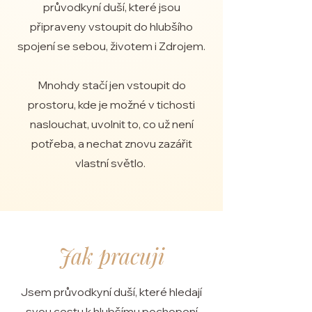
průvodkyní duší, které jsou
připraveny vstoupit do hlubšího
spojení se sebou, životem i Zdrojem.
Mnohdy stačí jen vstoupit do
prostoru, kde je možné v tichosti
naslouchat, uvolnit to, co už není
potřeba, a nechat znovu zazářit
vlastní světlo.
Jak pracuji
Jsem průvodkyní duší, které hledají
svou cestu k hlubšímu pochopení