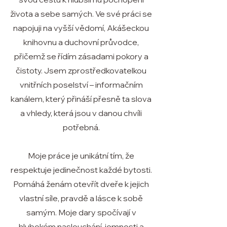
života a sebe samých. Ve své práci se
napojuji na vyšší vědomí, Akášeckou
knihovnu a duchovní průvodce,
přičemž se řídím zásadami pokory a
čistoty. Jsem zprostředkovatelkou
vnitřních poselství – informačním
kanálem, který přináší přesně ta slova
a vhledy, která jsou v danou chvíli
potřebná.
Moje práce je unikátní tím, že
respektuje jedinečnost každé bytosti.
Pomáhá ženám otevřít dveře k jejich
vlastní síle, pravdě a lásce k sobě
samým. Moje dary spočívají v
hlubokém naslouchání, jemnosti a