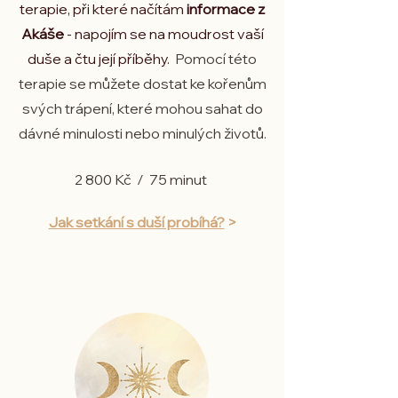
terapie, při které načítám
informace z
Akáše
- napojím se na moudrost vaší
duše a čtu její příběhy.
Pomocí této
terapie se můžete dostat ke kořenům
svých trápení, které mohou sahat do
dávné minulosti nebo minulých životů.
2 800 Kč /
​
75 minut
Jak setkání s duší probíhá?
>