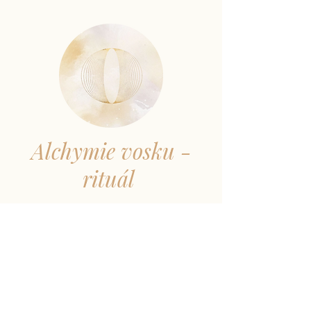
Alchymie vosku -
rituál
Potřebujete nástroj, který vás
podpoří při jakémkoli problému? Tak
se pojďme společně ponořit do
alchymie lití vosku. Prostupuje
energetické bloky, odstraňuje staré